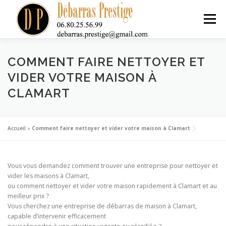
Aller
au
Menu
contenu
ACCUEIL
NOS SERVICES DE DÉBARRAS
TARIFS
COMMENT FAIRE NETTOYER ET
VIDER VOTRE MAISON À
CLAMART
ACHAT ANTIQUITÉS
CONTACT
Accueil
»
Comment faire nettoyer et vider votre maison à Clamart
Vous vous demandez comment trouver une entreprise pour nettoyer et
vider les maisons à Clamart,
ou comment nettoyer et vider votre maison rapidement à Clamart et au
meilleur prix ?
Vous cherchez une entreprise de débarras de maison à Clamart,
capable d’intervenir efficacement