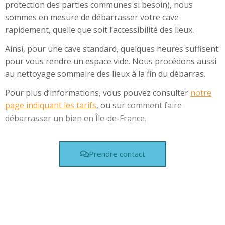
protection des parties communes si besoin), nous
sommes en mesure de débarrasser votre cave
rapidement, quelle que soit l’accessibilité des lieux.
Ainsi, pour une cave standard, quelques heures suffisent
pour vous rendre un espace vide. Nous procédons aussi
au nettoyage sommaire des lieux à la fin du débarras.
Pour plus d’informations, vous pouvez consulter
notre
page indiquant les tarifs
, ou sur
comment faire
débarrasser un bien en Île-de-France.
Prendre contact
Faire débarrasser une cave sur Clamart
Faire vider une cave sur Clamart
Faire débarrasser une cave sur Chatillon
Faire vider une cave sur Chatillon