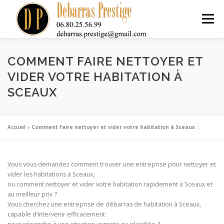
Aller
au
Menu
contenu
ACCUEIL
NOS SERVICES DE DÉBARRAS
TARIFS
COMMENT FAIRE NETTOYER ET
VIDER VOTRE HABITATION À
SCEAUX
ACHAT ANTIQUITÉS
CONTACT
Accueil
»
Comment faire nettoyer et vider votre habitation à Sceaux
Vous vous demandez comment trouver une entreprise pour nettoyer et
vider les habitations à Sceaux,
ou comment nettoyer et vider votre habitation rapidement à Sceaux et
au meilleur prix ?
Vous cherchez une entreprise de débarras de habitation à Sceaux,
capable d’intervenir efficacement